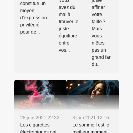
Vous
juste
constitue un
avez du
affiner
moyen
mal à
votre
d'expression
trouver le
taille ?
privilégié
juste
Mais
pour de...
équilibre
vous
entre
n’êtes
vos...
pas un
grand fan
du...
28 juin 2021 22:32
3 juin 2021 12:16
Les cigarettes
Le sommeil est le
électroniques ont
meilleur moment