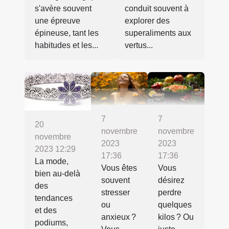
s'avère souvent
conduit souvent à
une épreuve
explorer des
épineuse, tant les
superaliments aux
habitudes et les...
vertus...
7
7
20
novembre
novembre
novembre
2023
2023
2023 12:29
17:36
17:36
La mode,
Vous êtes
Vous
bien au-delà
souvent
désirez
des
stresser
perdre
tendances
ou
quelques
et des
anxieux ?
kilos ? Ou
podiums,