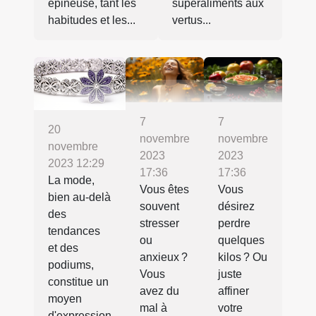
épineuse, tant les
superaliments aux
habitudes et les...
vertus...
7
7
20
novembre
novembre
novembre
2023
2023
2023 12:29
17:36
17:36
La mode,
Vous êtes
Vous
bien au-delà
souvent
désirez
des
stresser
perdre
tendances
ou
quelques
et des
anxieux ?
kilos ? Ou
podiums,
Vous
juste
constitue un
avez du
affiner
moyen
mal à
votre
d'expression