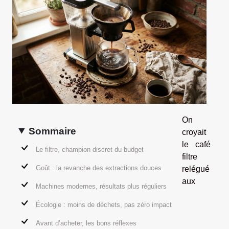
On
Sommaire
croyait
le café
Le filtre, champion discret du budget
filtre
Goût : la revanche des extractions douces
relégué
aux
Machines modernes, résultats plus réguliers
Écologie : moins de déchets, pas zéro impact
Avant d’acheter, les bons réflexes