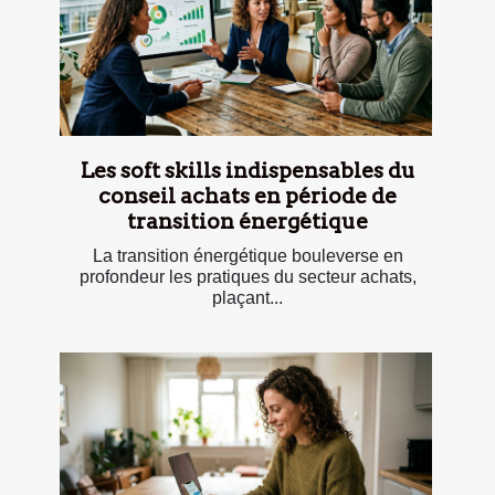
mieux capturer
copropriétés
indépendants ?
géotechnique en Île-de-France
d'aviation
dernières technologies
informatique
les montgolfières promotionnelles
Les soft skills indispensables du
conseil achats en période de
transition énergétique
La transition énergétique bouleverse en
profondeur les pratiques du secteur achats,
plaçant...