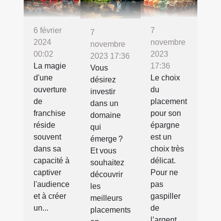
6 février
7
7
2024
novembre
novembre
00:02
2023
2023 17:36
La magie
17:36
Vous
d'une
Le choix
désirez
ouverture
du
investir
de
placement
dans un
franchise
pour son
domaine
réside
épargne
qui
souvent
est un
émerge ?
dans sa
choix très
Et vous
capacité à
délicat.
souhaitez
captiver
Pour ne
découvrir
l'audience
pas
les
et à créer
gaspiller
meilleurs
un...
de
placements
l’argent,