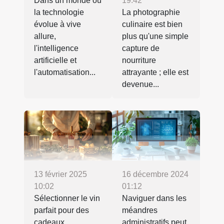
Dans un monde où
19:42
la technologie
La photographie
évolue à vive
culinaire est bien
allure,
plus qu'une simple
l'intelligence
capture de
artificielle et
nourriture
l'automatisation...
attrayante ; elle est
devenue...
13 février 2025
16 décembre 2024
10:02
01:12
Sélectionner le vin
Naviguer dans les
parfait pour des
méandres
cadeaux
administratifs peut