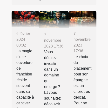
6 février
7
7
2024
novembre
novembre
00:02
2023
2023 17:36
La magie
17:36
Vous
d'une
Le choix
désirez
ouverture
du
investir
de
placement
dans un
franchise
pour son
domaine
réside
épargne
qui
souvent
est un
émerge ?
dans sa
choix très
Et vous
capacité à
délicat.
souhaitez
captiver
Pour ne
découvrir