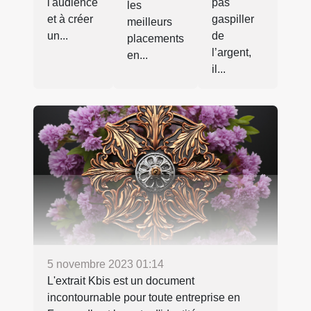
l'audience
pas
les
et à créer
gaspiller
meilleurs
un...
de
placements
l’argent,
en...
il...
5 novembre 2023 01:14
L'extrait Kbis est un document
incontournable pour toute entreprise en