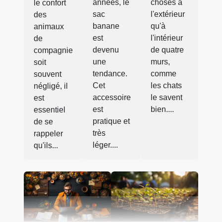
choses à
années, le
le confort
l'extérieur
sac
des
qu'à
banane
animaux
l'intérieur
est
de
de quatre
devenu
compagnie
murs,
une
soit
comme
tendance.
souvent
les chats
Cet
négligé, il
le savent
accessoire
est
bien....
est
essentiel
pratique et
de se
très
rappeler
léger....
qu'ils...