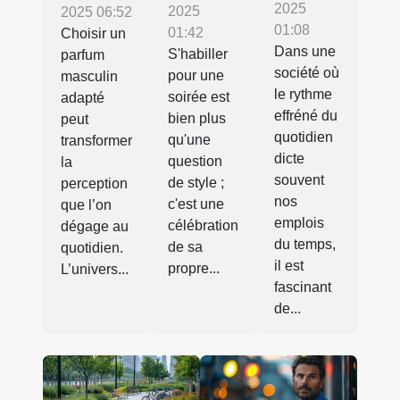
2025
2025
2025 06:52
01:08
01:42
Choisir un
Dans une
S'habiller
parfum
société où
pour une
masculin
le rythme
soirée est
adapté
effréné du
bien plus
peut
quotidien
qu'une
transformer
dicte
question
la
souvent
de style ;
perception
nos
c'est une
que l’on
emplois
célébration
dégage au
du temps,
de sa
quotidien.
il est
propre...
L’univers...
fascinant
de...