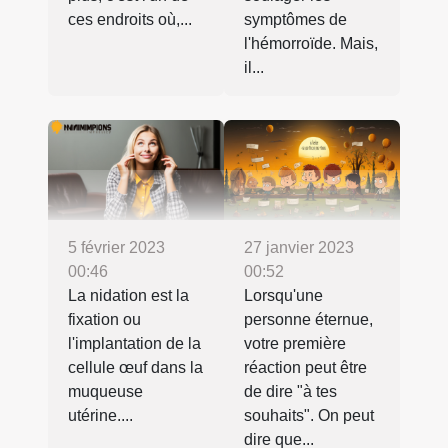
ces endroits où,...
symptômes de
l'hémorroïde. Mais,
il...
5 février 2023
27 janvier 2023
00:46
00:52
La nidation est la
Lorsqu'une
fixation ou
personne éternue,
l'implantation de la
votre première
cellule œuf dans la
réaction peut être
muqueuse
de dire "à tes
utérine....
souhaits". On peut
dire que...