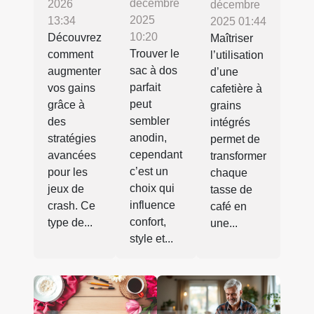
décembre
2026
décembre
2025
13:34
2025 01:44
10:20
Découvrez
Maîtriser
Trouver le
comment
l’utilisation
sac à dos
augmenter
d’une
parfait
vos gains
cafetière à
peut
grâce à
grains
sembler
des
intégrés
anodin,
stratégies
permet de
cependant
avancées
transformer
c’est un
pour les
chaque
choix qui
jeux de
tasse de
influence
crash. Ce
café en
confort,
type de...
une...
style et...