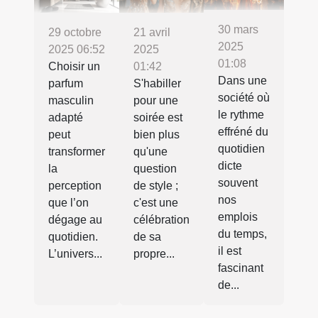
30 mars
21 avril
29 octobre
2025
2025
2025 06:52
01:08
01:42
Choisir un
Dans une
S'habiller
parfum
société où
pour une
masculin
le rythme
soirée est
adapté
effréné du
bien plus
peut
quotidien
qu'une
transformer
dicte
question
la
souvent
de style ;
perception
nos
c'est une
que l’on
emplois
célébration
dégage au
du temps,
de sa
quotidien.
il est
propre...
L’univers...
fascinant
de...