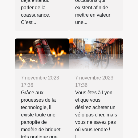
déjà entendu
occasions qui
parler de la
existent afin de
coassurance.
mettre en valeur
C’est...
une...
7 novembre 2023
7 novembre 2023
17:36
17:36
Grâce aux
Vous êtes à Lyon
prouesses de la
et que vous
technologie, il
désirez acheter un
existe toute une
vélo pas cher, mais
panoplie de
vous ne savez pas
modèle de briquet
où vous rendre !
très pratique que...
Il...