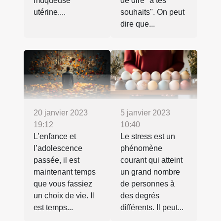
muqueuse
de dire "à tes
utérine....
souhaits". On peut
dire que...
20 janvier 2023
5 janvier 2023
19:12
10:40
L’enfance et
Le stress est un
l’adolescence
phénomène
passée, il est
courant qui atteint
maintenant temps
un grand nombre
que vous fassiez
de personnes à
un choix de vie. Il
des degrés
est temps...
différents. Il peut...