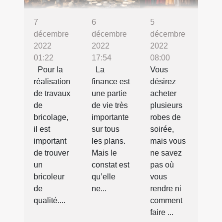
7
6
5
décembre
décembre
décembre
2022
2022
2022
01:22
17:54
08:00
Pour la
La
Vous
réalisation
finance est
désirez
de travaux
une partie
acheter
de
de vie très
plusieurs
bricolage,
importante
robes de
il est
sur tous
soirée,
important
les plans.
mais vous
de trouver
Mais le
ne savez
un
constat est
pas où
bricoleur
qu’elle
vous
de
ne...
rendre ni
qualité....
comment
faire ...