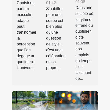
01:08
01:42
Choisir un
Dans une
S'habiller
parfum
société où
pour une
masculin
le rythme
soirée est
adapté
effréné du
bien plus
peut
quotidien
qu'une
transformer
dicte
question
la
souvent
de style ;
perception
nos
c'est une
que l’on
emplois
célébration
dégage au
du temps,
de sa
quotidien.
il est
propre...
L’univers...
fascinant
de...