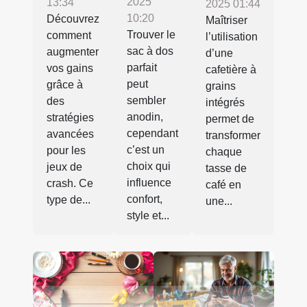
2025
13:34
2025 01:44
10:20
Découvrez
Maîtriser
Trouver le
comment
l’utilisation
sac à dos
augmenter
d’une
parfait
vos gains
cafetière à
peut
grâce à
grains
sembler
des
intégrés
anodin,
stratégies
permet de
cependant
avancées
transformer
c’est un
pour les
chaque
choix qui
jeux de
tasse de
influence
crash. Ce
café en
confort,
type de...
une...
style et...