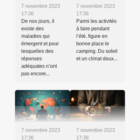
7 novembre 2023
7 novembre 2023
17:36
17:36
De nos jours, il
Parmi les activités
existe des
à faire pendant
maladies qui
l’été, figure en
émergent et pour
bonne place le
lesquelles des
camping. Du soleil
réponses
et un climat doux...
adéquates n’ont
pas encore...
7 novembre 2023
7 novembre 2023
17:36
17:36