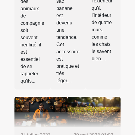
l'extérieur
sac
des
qu'à
banane
animaux
l'intérieur
est
de
de quatre
devenu
compagnie
murs,
une
soit
comme
tendance.
souvent
les chats
Cet
négligé, il
le savent
accessoire
est
bien....
est
essentiel
pratique et
de se
très
rappeler
léger....
qu'ils...