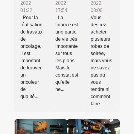
2022
2022
2022
01:22
17:54
08:00
Pour la
La
Vous
réalisation
finance est
désirez
de travaux
une partie
acheter
de
de vie très
plusieurs
bricolage,
importante
robes de
il est
sur tous
soirée,
important
les plans.
mais vous
de trouver
Mais le
ne savez
un
constat est
pas où
bricoleur
qu’elle
vous
de
ne...
rendre ni
qualité....
comment
faire ...