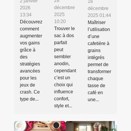
28
2 janvier
16
décembre
2026
décembre
2025
13:34
2025 01:44
10:20
Découvrez
Maîtriser
Trouver le
comment
l’utilisation
sac à dos
augmenter
d’une
parfait
vos gains
cafetière à
peut
grâce à
grains
sembler
des
intégrés
anodin,
stratégies
permet de
cependant
avancées
transformer
c’est un
pour les
chaque
choix qui
jeux de
tasse de
influence
crash. Ce
café en
confort,
type de...
une...
style et...