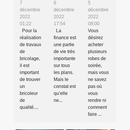
7
6
5
décembre
décembre
décembre
2022
2022
2022
01:22
17:54
08:00
Pour la
La
Vous
réalisation
finance est
désirez
de travaux
une partie
acheter
de
de vie très
plusieurs
bricolage,
importante
robes de
il est
sur tous
soirée,
important
les plans.
mais vous
de trouver
Mais le
ne savez
un
constat est
pas où
bricoleur
qu’elle
vous
de
ne...
rendre ni
qualité....
comment
faire ...