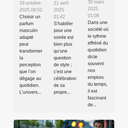
30 mars
21 avril
29 octobre
2025
2025
2025 06:52
01:08
01:42
Choisir un
Dans une
S'habiller
parfum
société où
pour une
masculin
le rythme
soirée est
adapté
effréné du
bien plus
peut
quotidien
qu'une
transformer
dicte
question
la
souvent
de style ;
perception
nos
c'est une
que l’on
emplois
célébration
dégage au
du temps,
de sa
quotidien.
il est
propre...
L’univers...
fascinant
de...