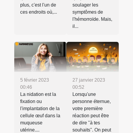
plus, c'est l'un de
soulager les
ces endroits où,...
symptômes de
l'hémorroïde. Mais,
il...
5 février 2023
27 janvier 2023
00:46
00:52
La nidation est la
Lorsqu'une
fixation ou
personne éternue,
l'implantation de la
votre première
cellule œuf dans la
réaction peut être
muqueuse
de dire "à tes
utérine....
souhaits". On peut