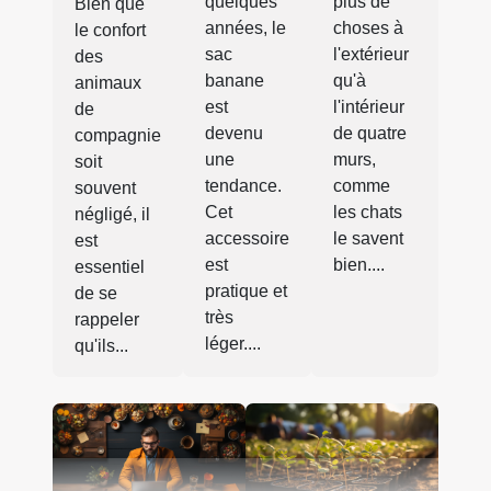
plus de
quelques
Bien que
choses à
années, le
le confort
l'extérieur
sac
des
qu'à
banane
animaux
l'intérieur
est
de
de quatre
devenu
compagnie
murs,
une
soit
comme
tendance.
souvent
les chats
Cet
négligé, il
le savent
accessoire
est
bien....
est
essentiel
pratique et
de se
très
rappeler
léger....
qu'ils...