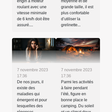
engin à moteur
moyenne et de
roulant avec une
grande taille, il est
vitesse minimale
plus confortable
de 6 km/h doit être
d’utiliser la
assuré....
grelinette...
7 novembre 2023
7 novembre 2023
17:36
17:36
De nos jours, il
Parmi les activités
existe des
à faire pendant
maladies qui
l’été, figure en
émergent et pour
bonne place le
lesquelles des
camping. Du soleil
réponses
et un climat doux...