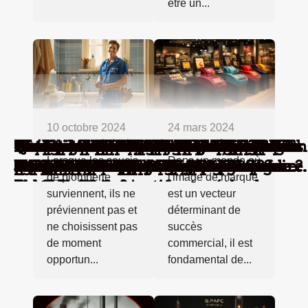
être un...
24 mars 2024
10 octobre 2024
Féminité affirmée ou androgynie
Comment un service local
Comment le style industriel peut
Comment l'entretien régulier de
Maximiser vos gains : Techniques
Comment choisir le sac à dos idéal
Comment optimiser l'utilisation de
Comment choisir des accessoires
Comment choisir le bon artisan pour
Comment choisir un parfum masculin
Comment choisir une robe de soirée
Comment les horaires de messes
Comment choisir le mobilier urbain
Comment choisir un serrurier fiable
Avantages des sommiers en métal
Conseils pour respecter les traditions
Les avantages d'un service de
La signalétique et la PLV comme
Les secrets de fabrication des chefs-
Astuces pour l’obtention d’une page
Pourquoi une coassurance ?
Quel est le cadeau idéal pour la fête
Pourquoi opter pour un briquet
Où acheter du vélo pas cher à Lyon ?
Comment trouver une assurance
Quelle est l’utilité de la grelinette 5
La dépression : les signes qui ne
Comment planifier votre voyage
Comment faire le choix de sa banque
Assurance habitation pour locataire :
Comment choisir le meilleur coussin
Sac banane : 3 critères pour faire un
Enclos pour chat : pourquoi vaut-il la
Découvrez tout sur le portage salarial
Qu’est-ce qu’un projet de
Que savoir sur l'obtention d'une
Cryptomonnaie : comment trouver
Comment aménager une salle de bain
Comment traiter naturellement
Quels sont les symptômes et signes
L'expression "à tes souhaits" : des
Pourquoi faut-il faire un bilan de
Quels sont les meilleurs objets anti-
Comment se procurer d'un meilleur
Les avantages de recourir à une
Comment trouver un bon bricoleur?
Tout sur la finance verte
Comment se faire l’achat d’une robe
Comment réaliser sa décoration
Pour quelles raisons devez-vous
00:20
01:14
Dans un monde où
Lorsque les soucis
stylée : de nouvelles frontières
d'enlèvement d'épaves peut vous
transformer votre perception de
votre véhicule prolonge sa durée de
avancées pour jeux de crash
pour chaque occasion ?
votre cafetière à grains intégrés ?
pour compléter chaque tenue ?
vos urgences domestiques ?
qui complète votre style ?
qui reflète votre personnalité
influencent la planification
pour améliorer la vie communautaire
pour des interventions urgentes
160x200 pour une chambre moderne
lorsqu'on sort avec un homme
plomberie disponible sept jours sur
moyen de renforcement de l'image de
d'œuvre métalliques à Gien
FAQ parfaite pour votre boutique en
des Mères ?
électrique ?
moto pas chère ?
dents ?
trompent pas !
camping ?
en ligne ?
comment fait le choix d’une bonne
à mémoire de forme pour votre chien
bon choix
peine d'avoir ?
revitalisation écologique :
licence de karting ?
des projets présentant plus de
? Guide pratique et inspiration
l'hémorroïde ?
d'une nidation réussie ?
explications aussi variées que
compétences avant toute entreprise ?
stress pour se détendre ?
e-liquide ?
agence de traduction
dans une boutique de grossiste ?
murale sans difficulté ?
installer un destratificateur dans
l'image de marque
de plomberie
vestimentaires
aider ?
l'espace ?
vie ?
quotidienne
musulman
sept
marque
ligne ?
compagnie ?
?
Importance, objectifs et méthodes
potentiel ?
nombreuses
votre maison ?
est un vecteur
surviennent, ils ne
déterminant de
préviennent pas et
succès
ne choisissent pas
commercial, il est
de moment
fondamental de...
opportun...