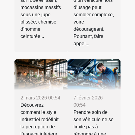
sur robe en satin,
d’un véhicule hors
mocassins massifs
d’usage peut
sous une jupe
sembler complexe,
plissée, chemise
voire
d’homme
décourageant.
ceinturée...
Pourtant, faire
appel...
2 mars 2026 00:54
7 février 2026
Découvrez
00:54
comment le style
Prendre soin de
industriel redéfinit
son véhicule ne se
la perception de
limite pas à
l’espace intérieur
répondre à une