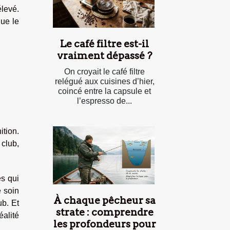
élevé.
que le
Le café filtre est-il
vraiment dépassé ?
On croyait le café filtre
relégué aux cuisines d’hier,
coincé entre la capsule et
l’espresso de...
ition.
 club,
és qui
e soin
À chaque pêcheur sa
ub. Et
strate : comprendre
éalité
les profondeurs pour