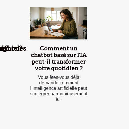
es
an
e
e ?
agnie ?
 méthodes
n ?
Comment un
chatbot basé sur l'IA
peut-il transformer
votre quotidien ?
Vous êtes-vous déjà
demandé comment
l’intelligence artificielle peut
s’intégrer harmonieusement
à...